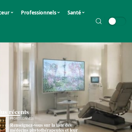
ceur
Professionnels
Santé
lus récents
PROFESSIONNELS
Renseignez-vous sur la liste des
médecins phytothérapeutes et leur