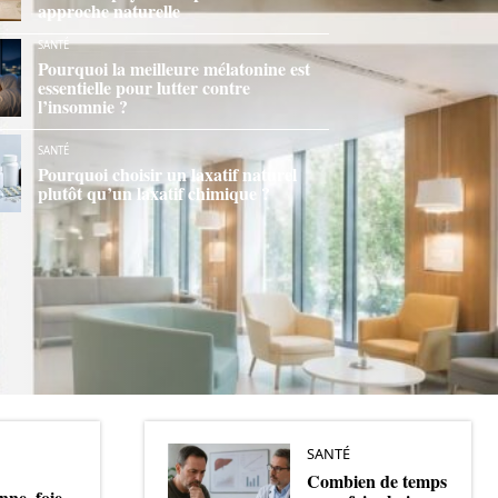
approche naturelle
SANTÉ
Pourquoi la meilleure mélatonine est
essentielle pour lutter contre
l’insomnie ?
SANTÉ
Pourquoi choisir un laxatif naturel
plutôt qu’un laxatif chimique ?
SANTÉ
Combien de temps
nne, foie