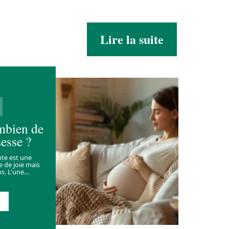
Lire la suite
mbien de
esse ?
nte est une
 de joie mais
s. L'une
…