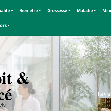
alité
Bien-être
Grossesse
Maladie
Min
iors
oit &
cé
Les p
els