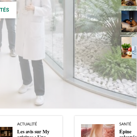
ITÉS
ACTUALITÉ
SANTÉ
Les avis sur My
Épine
origines : Une
calcanée