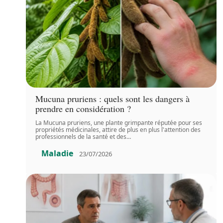
Mucuna pruriens : quels sont les dangers à
prendre en considération ?
La Mucuna pruriens, une plante grimpante réputée pour ses
propriétés médicinales, attire de plus en plus l'attention des
professionnels de la santé et des
…
Maladie
23/07/2026