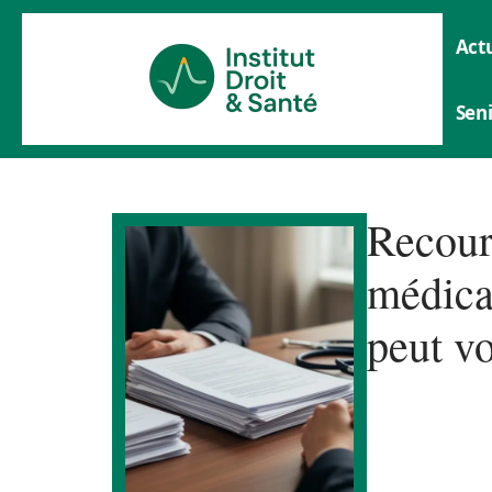
Actu
Sen
Recour
médica
peut v