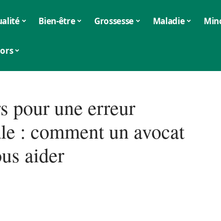
alité
Bien-être
Grossesse
Maladie
Min
iors
s pour une erreur
le : comment un avocat
ous aider