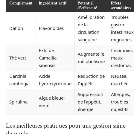
Complément
Ingrédient actif
Potentiel
Effets
d’efficacité
secondaires
Amélioration
Troubles
de la
gastro-
Daflon
Flavonoïdes
circulation
intestinaux
sanguine
migraines
Extr. de
Insomnies,
Augmente le
Thé vert
Camellia
maux
métabolisme
sinensis
d’estomac
Garcinia
Acide
Réduction de
Nausea,
cambogia
hydroxycitrique
l’appétit
diarrhée
Suppression
Allergies,
Algue bleue-
Spiruline
de l’appétit,
troubles
verte
énergie
digestifs
Les meilleures pratiques pour une gestion saine
du poids