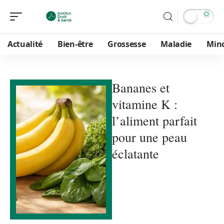
Actualité
Bien-être
Grossesse
Maladie
Min
Bananes et
vitamine K :
l’aliment parfait
pour une peau
éclatante