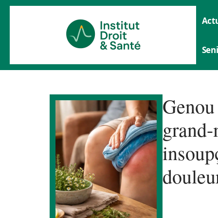
Actu
Sen
Genou 
grand-
insoup
douleu