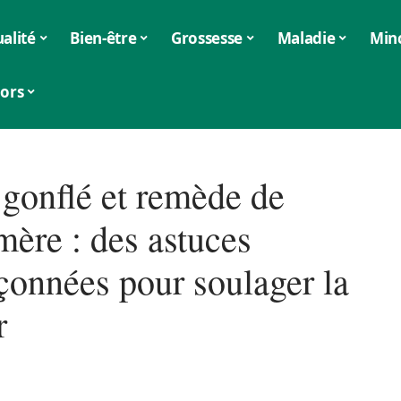
alité
Bien-être
Grossesse
Maladie
Min
iors
gonflé et remède de
mère : des astuces
çonnées pour soulager la
r