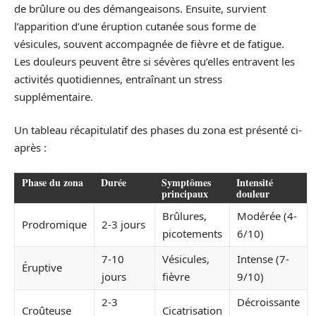
de brûlure ou des démangeaisons. Ensuite, survient
l’apparition d’une éruption cutanée sous forme de
vésicules, souvent accompagnée de fièvre et de fatigue.
Les douleurs peuvent être si sévères qu’elles entravent les
activités quotidiennes, entraînant un stress
supplémentaire.
Un tableau récapitulatif des phases du zona est présenté ci-
après :
Phase du zona
Durée
Symptômes
Intensité
principaux
douleur
Brûlures,
Modérée (4-
Prodromique
2-3 jours
picotements
6/10)
7-10
Vésicules,
Intense (7-
Éruptive
jours
fièvre
9/10)
2-3
Décroissante
Croûteuse
Cicatrisation