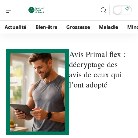
Actualité
Bien-être
Grossesse
Maladie
Min
Avis Primal flex :
décryptage des
avis de ceux qui
l’ont adopté