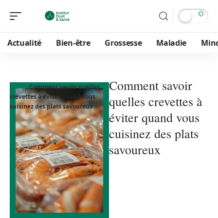
Actualité
Bien-être
Grossesse
Maladie
Min
Comment savoir
Comment savoir quelles
crevettes à éviter quand vous
quelles crevettes à
cuisinez des plats savoureux
éviter quand vous
cuisinez des plats
savoureux