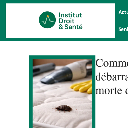
Actu
Sen
Commen
débarra
morte 