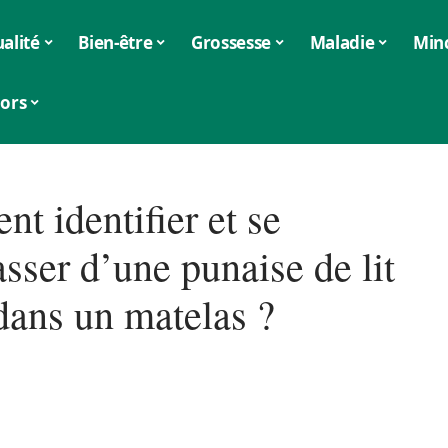
alité
Bien-être
Grossesse
Maladie
Min
iors
t identifier et se
sser d’une punaise de lit
dans un matelas ?