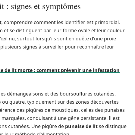
lit : signes et symptômes
t
, comprendre comment les identifier est primordial.
 et se distinguent par leur forme ovale et leur couleur
l’œil nu, surtout lorsqu’ils sont en quête d’une proie
 plusieurs signes à surveiller pour reconnaître leur
e de lit morte : comment prévenir une infestation
 des démangeaisons et des boursouflures cutanées,
 ou quatre, typiquement sur des zones découvertes
fférence des piqûres de moustiques, celles des punaises
 marquées, conduisant à une gêne persistante. Il est
sions cutanées. Une piqûre de
punaise de lit
se distingue
ar leur méthode d’alimentation.