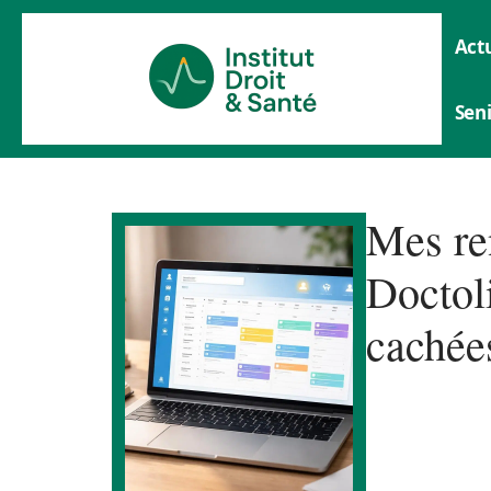
Actu
Sen
Mes re
Doctoli
cachée